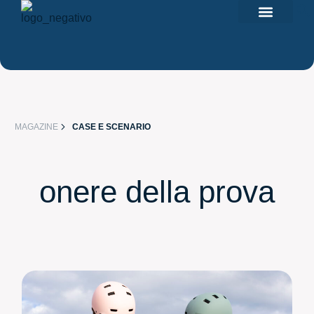
f
I NOSTRI PRODOTTI
Search for:
AREA R
MAGAZINE
CASE E SCENARIO
onere della prova