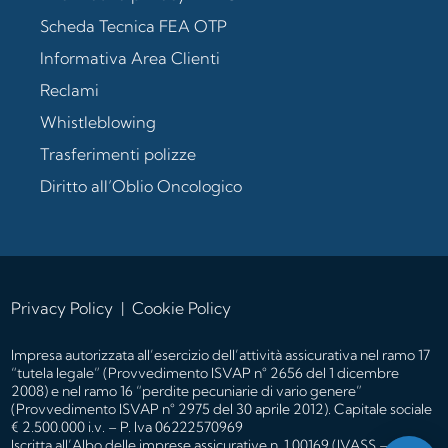
Scheda Tecnica FEA OTP
Informativa Area Clienti
Reclami
Whistleblowing
Trasferimenti polizze
Diritto all’Oblio Oncologico
Privacy Policy
|
Cookie Policy
Impresa autorizzata all’esercizio dell’attività assicurativa nel ramo 17
“tutela legale” (Provvedimento ISVAP n° 2656 del 1 dicembre
2008) e nel ramo 16 “perdite pecuniarie di vario genere”
(Provvedimento ISVAP n° 2975 del 30 aprile 2012). Capitale sociale
€ 2.500.000 i.v. – P. Iva 06222570969
Iscritta all’
Albo delle imprese
assicurative n. 1.00169 (IVASS – Albi).