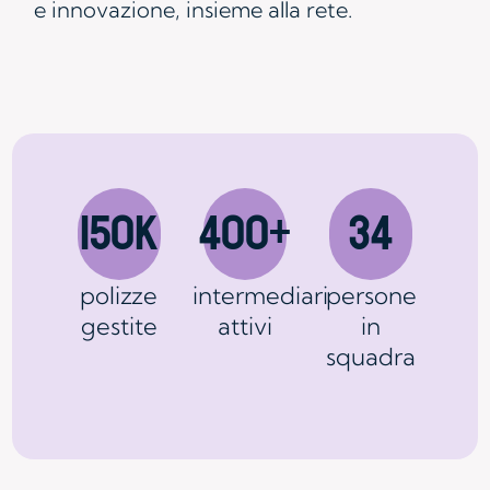
e innovazione, insieme alla rete.
150k
400+
34
polizze
intermediari
persone
gestite
attivi
in
squadra