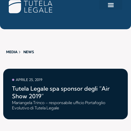
Search for:
MEDIA
NEWS
APRILE 25, 2019
Tutela Legale spa sponsor degli “Air
Show 2019”
Mariangela Trinco – responsabile ufficio Portafoglio
Evolutivo di Tutela Legale